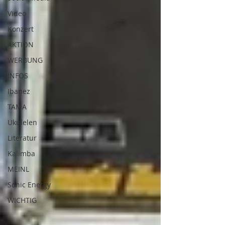
Video
Konzert
AKTION
WERBUNG
INFOS
Ibanez
TAMA
Ukulelen
Literatur
Kalimba
MEINL
Sonic Energy
WICHTIG