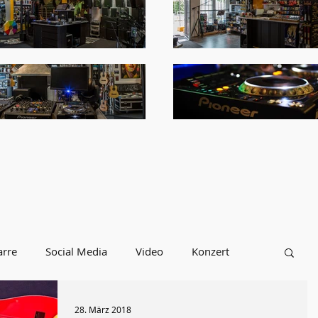
arre
Social Media
Video
Konzert
INFOS
Ibanez
TAMA
Ukulelen
28. März 2018