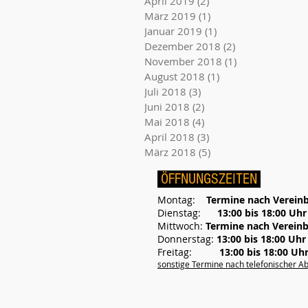
April 2019
(2)
2 Beiträge
März 2019
(1)
1 Beitrag
Januar 2019
(1)
1 Beitrag
Dezember 2018
(2)
2 Beiträge
November 2018
(1)
1 Beitrag
August 2018
(1)
1 Beitrag
Juli 2018
(3)
3 Beiträge
Juni 2018
(2)
2 Beiträge
Mai 2018
(4)
4 Beiträge
April 2018
(3)
3 Beiträge
März 2018
(5)
5 Beiträge
ÖFFNUNGSZEITEN
Montag:
Termine nach Verein
Dienstag:
13:00 bis 18:00 Uhr
Mittwoch:
Termine nach Verein
Donnerstag:
13:00 bis 18:00 Uhr
Freitag:
13:00 bis 18:00 Uh
sonstige Termine nach telefonischer A