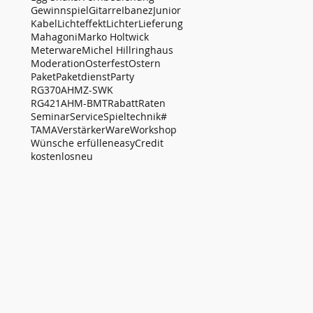
Gewinnspiel
Gitarre
Ibanez
Junior
Kabel
Lichteffekt
Lichter
Lieferung
Mahagoni
Marko Holtwick
Meterware
Michel Hillringhaus
Moderation
Osterfest
Ostern
Paket
Paketdienst
Party
RG370AHMZ-SWK
RG421AHM-BMT
Rabatt
Raten
Seminar
Service
Spieltechnik#
TAMA
Verstärker
Ware
Workshop
Wünsche erfüllen
easyCredit
kostenlos
neu