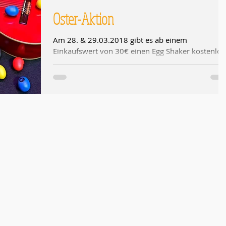
Oster-Aktion
MEINL
Sonic Energy
WICHTIG
Am 28. & 29.03.2018 gibt es ab einem
Einkaufswert von 30€ einen Egg Shaker kostenlos
dabei. Wir möchten auf diesem Wege schon mal
ein...