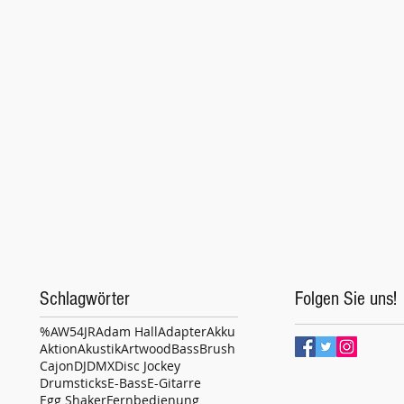
Schlagwörter
Folgen Sie uns!
%
AW54JR
Adam Hall
Adapter
Akku
Aktion
Akustik
Artwood
Bass
Brush
Cajon
DJ
DMX
Disc Jockey
Drumsticks
E-Bass
E-Gitarre
Egg Shaker
Fernbedienung