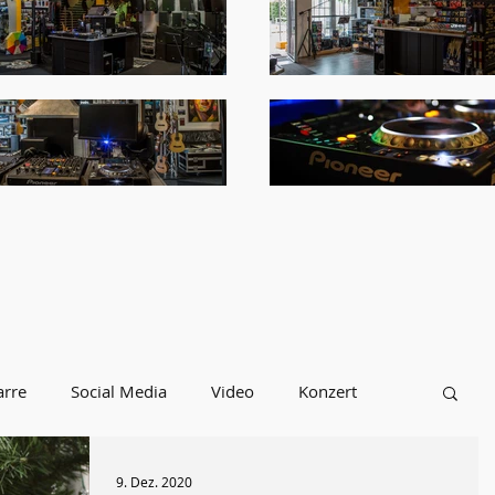
arre
Social Media
Video
Konzert
INFOS
Ibanez
TAMA
Ukulelen
9. Dez. 2020