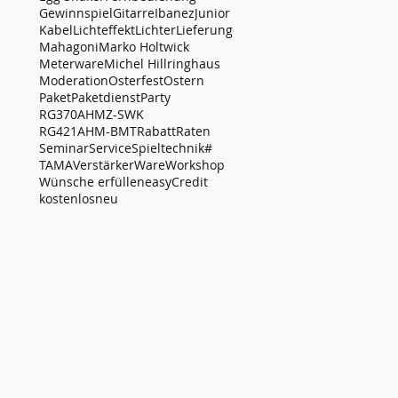
Gewinnspiel
Gitarre
Ibanez
Junior
Kabel
Lichteffekt
Lichter
Lieferung
Mahagoni
Marko Holtwick
Meterware
Michel Hillringhaus
Moderation
Osterfest
Ostern
Paket
Paketdienst
Party
RG370AHMZ-SWK
RG421AHM-BMT
Rabatt
Raten
Seminar
Service
Spieltechnik#
TAMA
Verstärker
Ware
Workshop
Wünsche erfüllen
easyCredit
kostenlos
neu