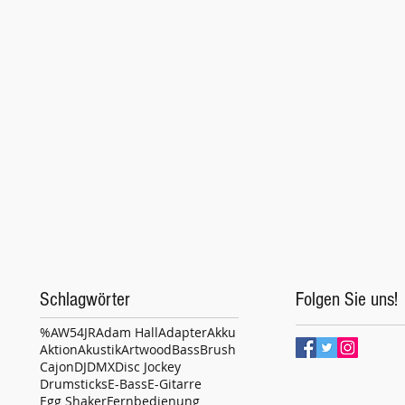
Schlagwörter
Folgen Sie uns!
%
AW54JR
Adam Hall
Adapter
Akku
Aktion
Akustik
Artwood
Bass
Brush
Cajon
DJ
DMX
Disc Jockey
Drumsticks
E-Bass
E-Gitarre
Egg Shaker
Fernbedienung