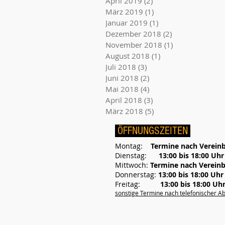
April 2019
(2)
2 Beiträge
März 2019
(1)
1 Beitrag
Januar 2019
(1)
1 Beitrag
Dezember 2018
(2)
2 Beiträge
November 2018
(1)
1 Beitrag
August 2018
(1)
1 Beitrag
Juli 2018
(3)
3 Beiträge
Juni 2018
(2)
2 Beiträge
Mai 2018
(4)
4 Beiträge
April 2018
(3)
3 Beiträge
März 2018
(5)
5 Beiträge
ÖFFNUNGSZEITEN
Montag:
Termine nach Verein
Dienstag:
13:00 bis 18:00 Uhr
Mittwoch:
Termine nach Verein
Donnerstag:
13:00 bis 18:00 Uhr
Freitag:
13:00 bis 18:00 Uh
sonstige Termine nach telefonischer A