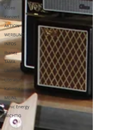
Video
Konzert
AKTION
WERBUNG
INFOS
Ibanez
TAMA
Ukulelen
Literatur
Kalimba
MEINL
Sonic Energy
WICHTIG