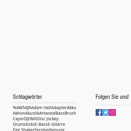
Schlagwörter
Folgen Sie uns!
%
AW54JR
Adam Hall
Adapter
Akku
Aktion
Akustik
Artwood
Bass
Brush
Cajon
DJ
DMX
Disc Jockey
Drumsticks
E-Bass
E-Gitarre
Egg Shaker
Fernbedienung