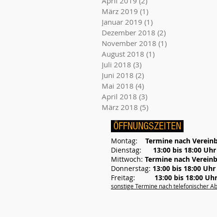
April 2019
(2)
2 Beiträge
März 2019
(1)
1 Beitrag
Januar 2019
(1)
1 Beitrag
Dezember 2018
(2)
2 Beiträge
November 2018
(1)
1 Beitrag
August 2018
(1)
1 Beitrag
Juli 2018
(3)
3 Beiträge
Juni 2018
(2)
2 Beiträge
Mai 2018
(4)
4 Beiträge
April 2018
(3)
3 Beiträge
März 2018
(5)
5 Beiträge
ÖFFNUNGSZEITEN
Montag:
Termine nach Verein
Dienstag:
13:00 bis 18:00 Uhr
Mittwoch:
Termine nach Verein
Donnerstag:
13:00 bis 18:00 Uhr
Freitag:
13:00 bis 18:00 Uh
sonstige Termine nach telefonischer A