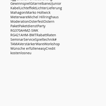
Gewinnspiel
Gitarre
Ibanez
Junior
Kabel
Lichteffekt
Lichter
Lieferung
Mahagoni
Marko Holtwick
Meterware
Michel Hillringhaus
Moderation
Osterfest
Ostern
Paket
Paketdienst
Party
RG370AHMZ-SWK
RG421AHM-BMT
Rabatt
Raten
Seminar
Service
Spieltechnik#
TAMA
Verstärker
Ware
Workshop
Wünsche erfüllen
easyCredit
kostenlos
neu