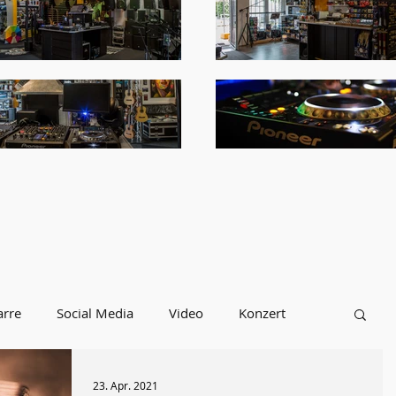
arre
Social Media
Video
Konzert
INFOS
Ibanez
TAMA
Ukulelen
23. Apr. 2021