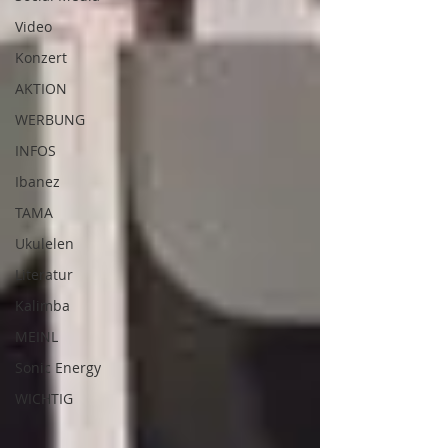
Video
Konzert
AKTION
WERBUNG
INFOS
Ibanez
TAMA
Ukulelen
Literatur
Kalimba
MEINL
Sonic Energy
WICHTIG