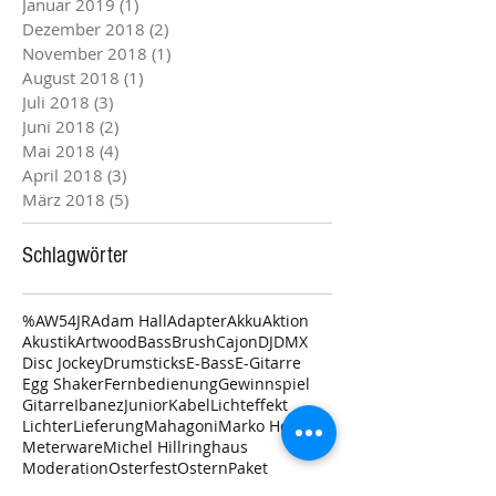
Januar 2019
(1)
1 Beitrag
Dezember 2018
(2)
2 Beiträge
November 2018
(1)
1 Beitrag
August 2018
(1)
1 Beitrag
Juli 2018
(3)
3 Beiträge
Juni 2018
(2)
2 Beiträge
Mai 2018
(4)
4 Beiträge
April 2018
(3)
3 Beiträge
März 2018
(5)
5 Beiträge
Schlagwörter
%
AW54JR
Adam Hall
Adapter
Akku
Aktion
Akustik
Artwood
Bass
Brush
Cajon
DJ
DMX
Disc Jockey
Drumsticks
E-Bass
E-Gitarre
Egg Shaker
Fernbedienung
Gewinnspiel
Gitarre
Ibanez
Junior
Kabel
Lichteffekt
Lichter
Lieferung
Mahagoni
Marko Holtwick
Meterware
Michel Hillringhaus
Moderation
Osterfest
Ostern
Paket
Paketdienst
Party
RG370AHMZ-SWK