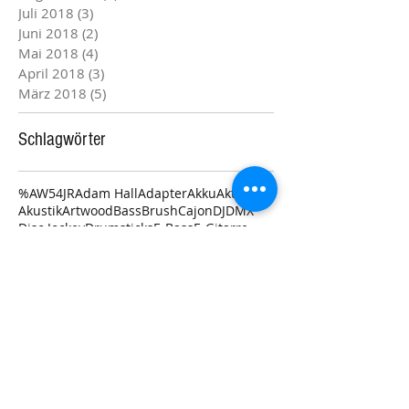
Juli 2018
(3)
3 Beiträge
Juni 2018
(2)
2 Beiträge
Mai 2018
(4)
4 Beiträge
April 2018
(3)
3 Beiträge
März 2018
(5)
5 Beiträge
Schlagwörter
%
AW54JR
Adam Hall
Adapter
Akku
Aktion
Akustik
Artwood
Bass
Brush
Cajon
DJ
DMX
Disc Jockey
Drumsticks
E-Bass
E-Gitarre
Egg Shaker
Fernbedienung
Gewinnspiel
Gitarre
Ibanez
Junior
Kabel
Lichteffekt
Lichter
Lieferung
Mahagoni
Marko Holtwick
Meterware
Michel Hillringhaus
Moderation
Osterfest
Ostern
Paket
Paketdienst
Party
RG370AHMZ-SWK
RG421AHM-BMT
Rabatt
Raten
Seminar
Service
Spieltechnik#
TAMA
Verstärker
Ware
Workshop
Wünsche erfüllen
easyCredit
kostenlos
neu