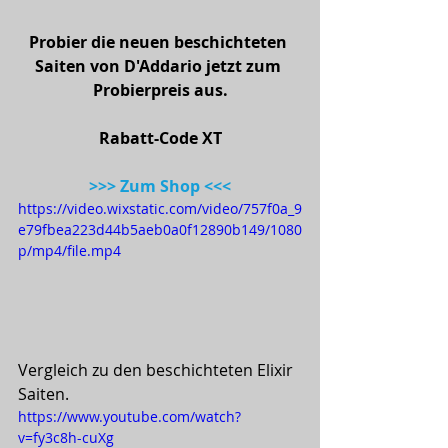
Probier die neuen beschichteten 
Saiten von D'Addario jetzt zum 
Probierpreis aus.
Rabatt-Code XT
>>> Zum Shop <<<
https://video.wixstatic.com/video/757f0a_9
e79fbea223d44b5aeb0a0f12890b149/1080
p/mp4/file.mp4
Vergleich zu den beschichteten Elixir 
Saiten.
https://www.youtube.com/watch?
v=fy3c8h-cuXg