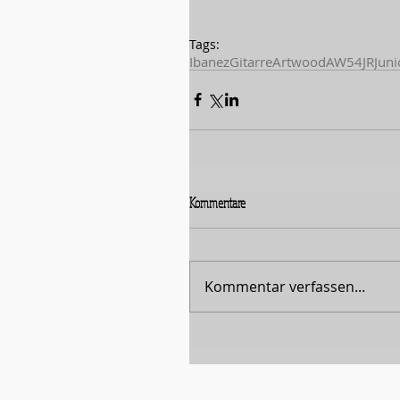
Tags:
Ibanez
Gitarre
Artwood
AW54JR
Juni
Kommentare
Kommentar verfassen...