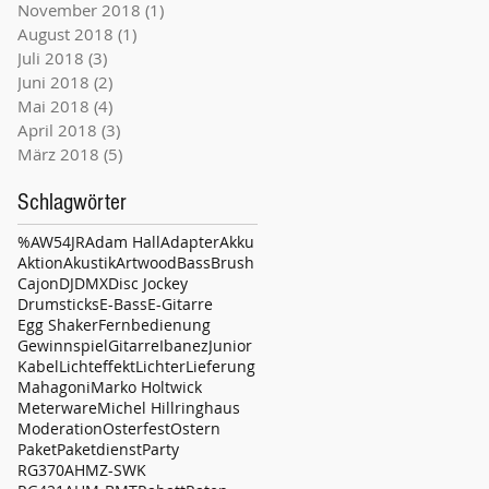
November 2018
(1)
1 Beitrag
August 2018
(1)
1 Beitrag
Juli 2018
(3)
3 Beiträge
Juni 2018
(2)
2 Beiträge
Mai 2018
(4)
4 Beiträge
April 2018
(3)
3 Beiträge
März 2018
(5)
5 Beiträge
Schlagwörter
%
AW54JR
Adam Hall
Adapter
Akku
Aktion
Akustik
Artwood
Bass
Brush
Cajon
DJ
DMX
Disc Jockey
Drumsticks
E-Bass
E-Gitarre
Egg Shaker
Fernbedienung
Gewinnspiel
Gitarre
Ibanez
Junior
Kabel
Lichteffekt
Lichter
Lieferung
Mahagoni
Marko Holtwick
Meterware
Michel Hillringhaus
Moderation
Osterfest
Ostern
Paket
Paketdienst
Party
RG370AHMZ-SWK