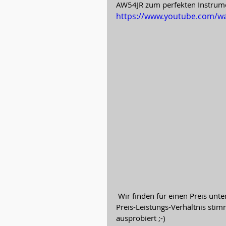
AW54JR zum perfekten Instrumen
https://www.youtube.com/
 Wir finden für einen Preis unter 300 € inkl. Tasche eine sehr gelungene Gitarre bei der das 
Preis-Leistungs-Verhältnis stim
ausprobiert ;-)