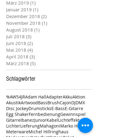
März 2019
(1)
1 Beitrag
Januar 2019
(1)
1 Beitrag
Dezember 2018
(2)
2 Beiträge
November 2018
(1)
1 Beitrag
August 2018
(1)
1 Beitrag
Juli 2018
(3)
3 Beiträge
Juni 2018
(2)
2 Beiträge
Mai 2018
(4)
4 Beiträge
April 2018
(3)
3 Beiträge
März 2018
(5)
5 Beiträge
Schlagwörter
%
AW54JR
Adam Hall
Adapter
Akku
Aktion
Akustik
Artwood
Bass
Brush
Cajon
DJ
DMX
Disc Jockey
Drumsticks
E-Bass
E-Gitarre
Egg Shaker
Fernbedienung
Gewinnspiel
Gitarre
Ibanez
Junior
Kabel
Lichteffekt
Lichter
Lieferung
Mahagoni
Marko Holtwick
Meterware
Michel Hillringhaus