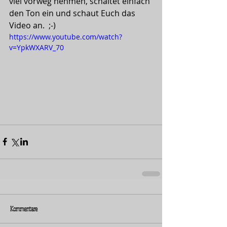
viel vorweg nehmen, schaltet einfach 
den Ton ein und schaut Euch das 
Video an.  ;-)
https://www.youtube.com/watch?
v=YpkWXARV_70
Kommentare